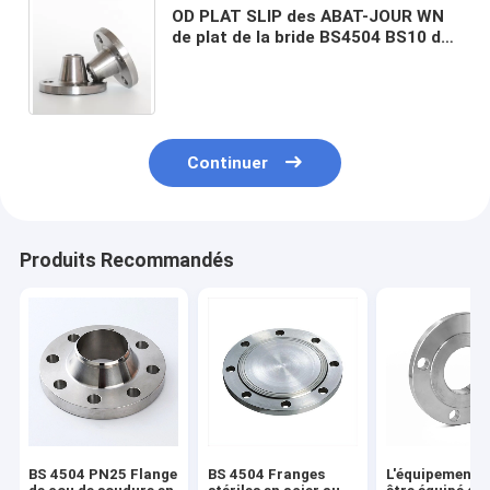
OD PLAT SLIP des ABAT-JOUR WN
de plat de la bride BS4504 BS10 de
tuyau de cou de soudure de 15mm
à de 6000mm DESSUS
Continuer
Produits Recommandés
BS 4504 PN25 Flange
BS 4504 Franges
L'équipement d