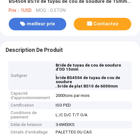
BS4504 BS10 de tuyau de cou de soudure de 15mm à
de 6000mm DESSUS
Prix：1USD
MOQ：0.5TON
meilleur prix
Contactez
Description De Produit
Bride de tuyau de cou de soudure
d'OD 15mm
,
Surligner
bride BS4504 de tuyau de cou de
soudure
,
bride de plat BS10 de 6000mm
Capacité
2000tons par mois
d'approvisionnement
Certification
ISO PED
Conditions de
L./C D/C T/T O/A
paiement
Délai de livraison
3-6WEEKS
Détails d'emballage
PALETTES OU CAS