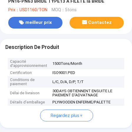
PN16-PN63 BRIDE TYPE13 A FILETÉ la BRIDE
Prix：USD1160/TON
MOQ：5tons
meilleur prix
Contactez
Description De Produit
Capacité
1500Tons/Month
d'approvisionnement
Certification
ISO9001.PED
Conditions de
L/C, D/A, D/P, T/T
paiement
30DAYS OBTIENNENT ENSUITE LE
Délai de livraison
PAIEMENT D'ADVATNAGE
Détails d'emballage
PLYWOODEN ENFERME/PALETTE
Regardez plus