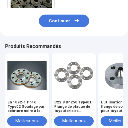
Continuer
Produits Recommandés
En 1092-1 Pn16
C22.8 Dn250 Type01
L'utilisation de
Type02 Soudage par
Flange de plaque de
flange de soud
peinture noire à la
tuyauterie et
pour tuyauteri
bride de type lâche
revêtement de
EN 1092-1
peinture noire
Meilleur prix
Meilleur prix
Meilleur p