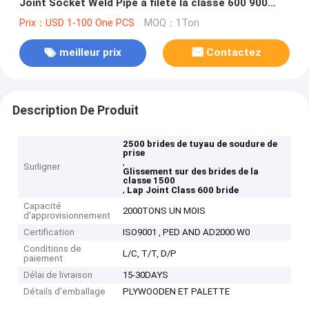
Joint Socket Weld Pipe a fileté la classe 600 900
1500 2500
Prix：USD 1-100 One PCS
MOQ：1Ton
meilleur prix
Contactez
Description De Produit
2500 brides de tuyau de soudure de
prise
,
Surligner
Glissement sur des brides de la
classe 1500
,
Lap Joint Class 600 bride
Capacité
2000TONS UN MOIS
d'approvisionnement
Certification
ISO9001 , PED AND AD2000 W0
Conditions de
L/C, T/T, D/P
paiement
Délai de livraison
15-30DAYS
Détails d'emballage
PLYWOODEN ET PALETTE