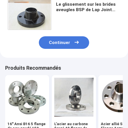
Le glissement sur les brides
aveugles BSP de Lap Joint
Socket Weld Pipe a fileté la
classe 600 900 1500 2500
Continuer
Produits Recommandés
16" Ansi B16 5 flange
L'acier au carbone
Acier allié Sch