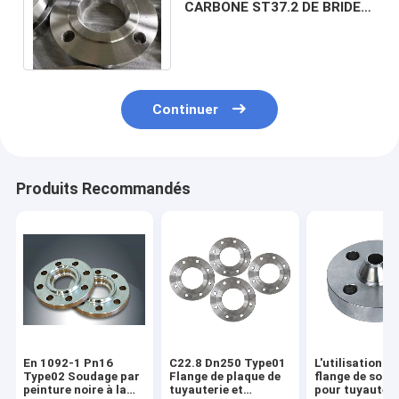
CARBONE ST37.2 DE BRIDE
DE DIN2573 DIN2576 DIN2502
DIN2503
Continuer
Produits Recommandés
En 1092-1 Pn16
C22.8 Dn250 Type01
L'utilisation de
Type02 Soudage par
Flange de plaque de
flange de soud
peinture noire à la
tuyauterie et
pour tuyauteri