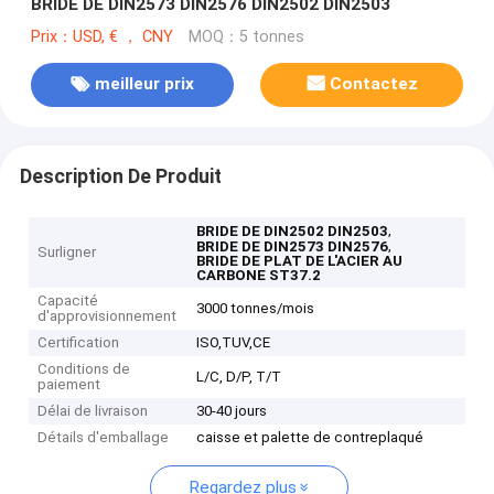
BRIDE DE DIN2573 DIN2576 DIN2502 DIN2503
Prix：USD, € ， CNY
MOQ：5 tonnes
meilleur prix
Contactez
Description De Produit
,
BRIDE DE DIN2502 DIN2503
,
BRIDE DE DIN2573 DIN2576
Surligner
BRIDE DE PLAT DE L'ACIER AU
CARBONE ST37.2
Capacité
3000 tonnes/mois
d'approvisionnement
Certification
ISO,TUV,CE
Conditions de
L/C, D/P, T/T
paiement
Délai de livraison
30-40 jours
Détails d'emballage
caisse et palette de contreplaqué
Regardez plus