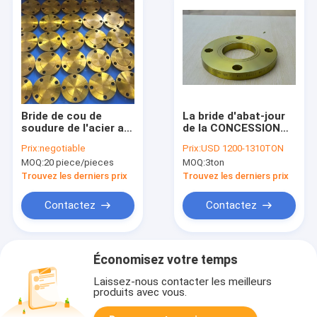
Bride de cou de
La bride d'abat-jour
soudure de l'acier au
de la CONCESSION
carbone Ss400 Jis
SOH 5K 10K 16K de
Prix:
negotiable
Prix:
USD 1200-1310TON
B2220 pour le
JIS B2220 AINSI
MOQ:
20 piece/pieces
MOQ:
3ton
pétrole/gaz/eau/industriel
SS400 a forgé le CS
solides solubles
Trouvez les derniers prix
Trouvez les derniers prix
brident
Contactez
Contactez
Économisez votre temps
Laissez-nous contacter les meilleurs
produits avec vous.