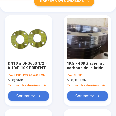
Donnez votre exigence
DN10 à DN3600 1/2 »
1KG - 40KG acier au
à 104" 10K BRIDENT
carbone de la bride
AINSI JIS B2220 ont
JIS B2220 et acier
Prix:
USD 1200-1260 TON
Prix:
1USD
galvanisé SS400
inoxydable AINSI, BL,
MOQ:
3ton
MOQ:
0.5TON
commutateur, plat
de WN
Trouvez les derniers prix
Trouvez les derniers prix
Contactez
Contactez