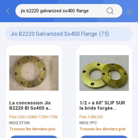
Jis B2220 Galvanized Ss400 Flange
(75)
La concession Jis
1/2 » à 60" SLIP SUR
B2220 Bl Ss400 a
la bride forgée
galvanisé la bride en
AVEUGLE JIS B2220
Prix:
USD+2000-1750+TON
Prix:
1.00USD
acier 16k
10K SS400 SUS304
MOQ:
5TON
MOQ:
1PC
SUS316 de tuyau
d'acier
Trouvez les derniers prix
Trouvez les derniers prix