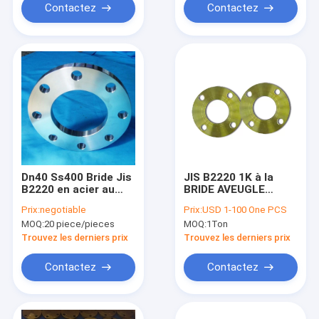
Contactez
Contactez
Dn40 Ss400 Bride Jis
JIS B2220 1K à la
B2220 en acier au
BRIDE AVEUGLE
carbone forgé
d'huile de preuve de
Prix:
negotiable
Prix:
USD 1-100 One PCS
rouille du PED
MOQ:
20 piece/pieces
MOQ:
1Ton
AD2000 de BRIDE de
PLAT de 40K SS400
Trouvez les derniers prix
Trouvez les derniers prix
Contactez
Contactez