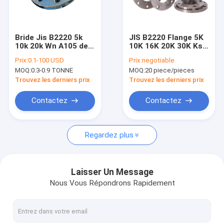
Visite d'usine
Contrôle de qualité
Bride Jis B2220 5k
JIS B2220 Flange 5K
10k 20k Wn A105 de
10K 16K 20K 30K Ks
Contactez-nous
cou de soudure
Flange à filetage en
Prix:
0.1-100 USD
Prix:
negotiable
d'acier au carbone
acier inoxydable
MOQ:
0.3-0.9 TONNE
MOQ:
20 piece/pieces
Nouvelles
Trouvez les derniers prix
Trouvez les derniers prix
Cas
Contactez
Contactez
Regardez plus
NORME ANSI B16.5 ASME B16.47 DE BRIDE
BRIDENT EN 1092-1 DIN
Laisser Un Message
Nous Vous Répondrons Rapidement
BRIDE JIS B2220
GOST 33259 DE BRIDE