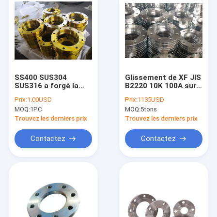
SS400 SUS304
Glissement de XF JIS
SUS316 a forgé la
B2220 10K 100A sur
bride en acier JIS
l'acier inoxydable
Prix:
1.00USD
Prix:
1135USD
B2220 5K 10K 16K
d'acier au carbone de
MOQ:
1PC
MOQ:
5tons
20K 30K 40K SLIP
la bride SS400
SUR DES ABAT-JOUR
SF390A
Trouvez les derniers prix
Trouvez les derniers prix
Contactez
Contactez
Maison
Produits
Au sujet de nous