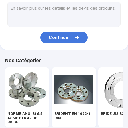
BRIDE BS 4504
BRIDE AWWA C207-07
MONTAGE DE TUYAU ASME B16.9
Continuer
EN 10253 DU MONTAGE DE TUYAU DIN
MONTAGE DE TUYAU SGP JIS B2311
Nos Catégories
COUDE DE TUYAU D'ACIER
PIÈCE EN T DE TUYAU D'ACIER
Réducteur de tuyau d'acier
Chapeau de tuyau d'acier
NORME ANSI B16.5
BRIDENT EN 1092-1
BRIDE JIS B22
FROGED ADAPTANT ASME B16.11
ASME B16.47 DE
DIN
BRIDE