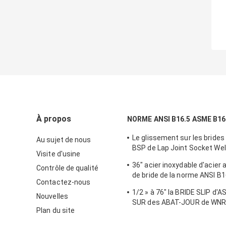
À propos
NORME ANSI B16.5 ASME B16
Le glissement sur les brides
Au sujet de nous
BSP de Lap Joint Socket Wel
Visite d'usine
fileté la classe 600 900 150
36" acier inoxydable d'acier
Contrôle de qualité
de bride de la norme ANSI B1
Contactez-nous
de l'eau de gaz de pétrole d
1/2 » à 76" la BRIDE SLIP d
Nouvelles
SUR des ABAT-JOUR de WNR
Plan du site
ASSEMBLENT SWRF à clin FI