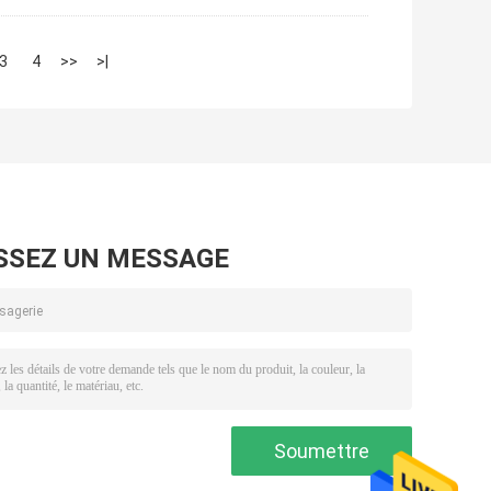
3
4
>>
>|
SSEZ UN MESSAGE