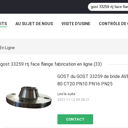
ITS
AU SUJET DE NOUS
VISITE D'USINE
CONTRÔLE DE 
En Ligne
gost 33259 rtj face flange fabrication en ligne
(33)
GOST du GOST 33259 de bride AV
80 CT20 PN10 PN16 PN25
Lire la suite
2021-11-12 09:38:21
CONTACT