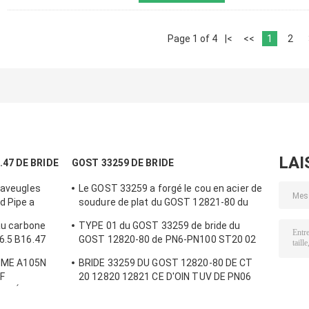
Page 1 of 4
|<
<<
1
2
LAI
.47 DE BRIDE
GOST 33259 DE BRIDE
 aveugles
Le GOST 33259 a forgé le cou en acier de
d Pipe a
soudure de plat du GOST 12821-80 du
0 2500
GOST 12820-80 de la bride CT20
 au carbone
TYPE 01 du GOST 33259 de bride du
6.5 B16.47
GOST 12820-80 de PN6-PN100 ST20 02
'OIN TUV
05 CS CT20 du GOST 12821 ; 16MN ;
'ASME A105N
BRIDE 33259 DU GOST 12820-80 DE СT
Solides solubles 304/304L, 316/316L
F
20 12820 12821 CE D'OIN TUV DE PN06
LETÉ
PN10 PN10